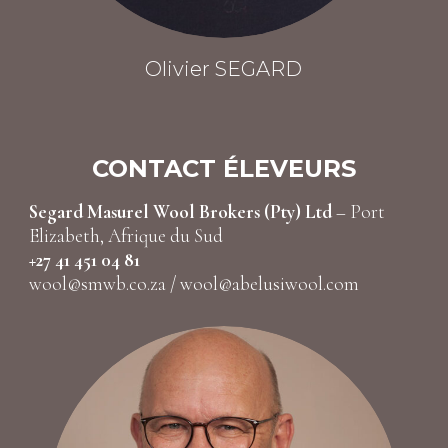
Olivier SEGARD
CONTACT ÉLEVEURS
Segard Masurel Wool Brokers (Pty) Ltd
– Port
Elizabeth, Afrique du Sud
+27 41 451 04 81
wool@smwb.co.za
/
wool@abelusiwool.com